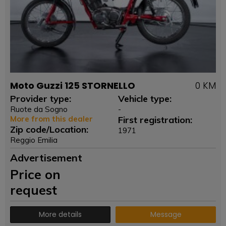
Moto Guzzi 125 STORNELLO
0 KM
Provider type:
Vehicle type:
Ruote da Sogno
-
More from this dealer
First registration:
Zip code/Location:
1971
Reggio Emilia
Advertisement
Price on
request
More details
Message