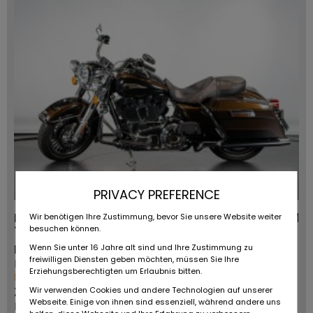
PRIVACY PREFERENCE
Harley Davidson ROAD KING
0 KM
Wir benötigen Ihre Zustimmung, bevor Sie unsere Website weiter
110TH° ANNIVERSARY
besuchen können.
Provider type:
Vehicle type:
Wenn Sie unter 16 Jahre alt sind und Ihre Zustimmung zu
freiwilligen Diensten geben möchten, müssen Sie Ihre
Ruote da Sogno
-
Erziehungsberechtigten um Erlaubnis bitten.
More from this dealer
First registration:
Zip code/Location:
Wir verwenden Cookies und andere Technologien auf unserer
2013
Webseite. Einige von ihnen sind essenziell, während andere uns
Reggio Emilia