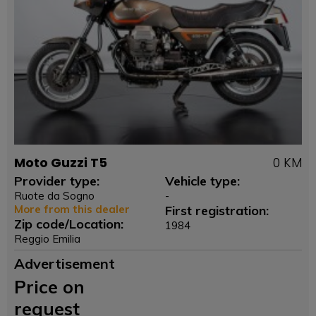
Moto Guzzi T5
0 KM
Provider type:
Vehicle type:
Ruote da Sogno
-
More from this dealer
First registration:
Zip code/Location:
1984
Reggio Emilia
Advertisement
Price on
request