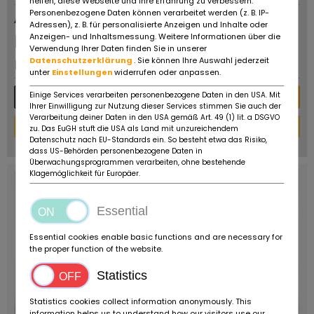
helfen, diese Webseite und Ihre Erfahrung zu verbessern.
Personenbezogene Daten können verarbeitet werden (z. B. IP-
Advertisement
Adressen), z. B. für personalisierte Anzeigen und Inhalte oder
Price on
Anzeigen- und Inhaltsmessung. Weitere Informationen über die
Verwendung Ihrer Daten finden Sie in unserer
request
Datenschutzerklärung
. Sie können Ihre Auswahl jederzeit
unter
Einstellungen
widerrufen oder anpassen.
Einige Services verarbeiten personenbezogene Daten in den USA. Mit
More details
Message
Ihrer Einwilligung zur Nutzung dieser Services stimmen Sie auch der
Verarbeitung deiner Daten in den USA gemäß Art. 49 (1) lit. a DSGVO
Financing Calculator
zu. Das EuGH stuft die USA als Land mit unzureichendem
Datenschutz nach EU-Standards ein. So besteht etwa das Risiko,
powered by
tarifcheck
dass US-Behörden personenbezogene Daten in
Überwachungsprogrammen verarbeiten, ohne bestehende
Klagemöglichkeit für Europäer.
Essential
Essential cookies enable basic functions and are necessary for
the proper function of the website.
Statistics
Statistics cookies collect information anonymously. This
information helps us to understand how our visitors use our