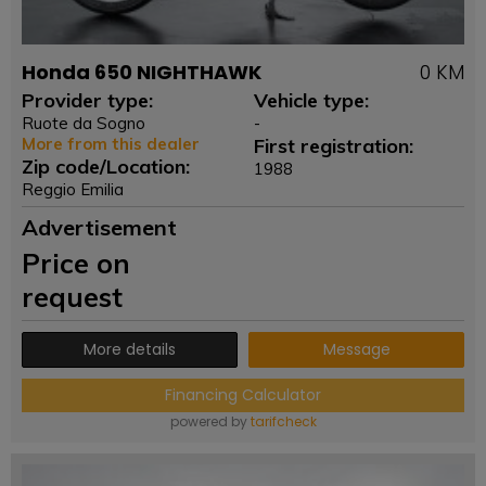
Honda 650 NIGHTHAWK
0 KM
Provider type:
Vehicle type:
Ruote da Sogno
-
More from this dealer
First registration:
Zip code/Location:
1988
Reggio Emilia
Advertisement
Price on
request
More details
Message
Financing Calculator
powered by
tarifcheck