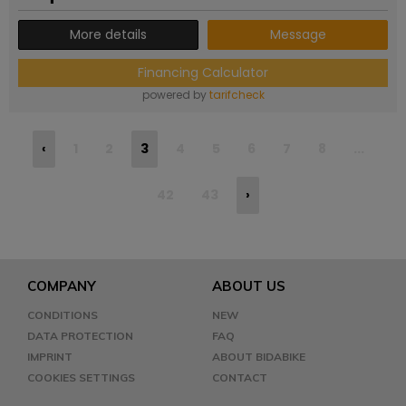
More details
Message
Financing Calculator
powered by
tarifcheck
‹
1
2
3
4
5
6
7
8
...
42
43
›
COMPANY
ABOUT US
CONDITIONS
NEW
DATA PROTECTION
FAQ
IMPRINT
ABOUT BIDABIKE
COOKIES SETTINGS
CONTACT