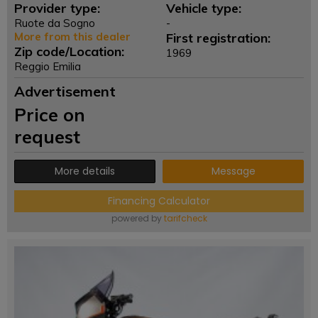
Provider type:
Vehicle type:
Ruote da Sogno
-
More from this dealer
First registration:
Zip code/Location:
1969
Reggio Emilia
Advertisement
Price on
request
More details
Message
Financing Calculator
powered by
tarifcheck