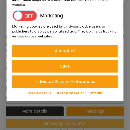
website.
Marketing
Marketing cookies are used by third-party advertisers or
publishers to display personalized ads. They do this by tracking
Piaggio CIAO PX CATALYZED
0 KM
visitors across websites.
Provider type:
Vehicle type:
Ruote da Sogno
Accept all
-
More from this dealer
First registration:
Zip code/Location:
2002
Save
Reggio Emilia
Advertisement
Individual Privacy Preferences
Price on
Cookie Details
Data protection
Imprint
request
More details
Message
Financing Calculator